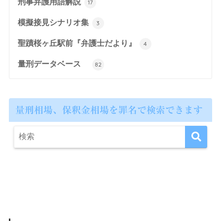
刑事弁護用語解説
17
模擬接見シナリオ集
3
聖蹟桜ヶ丘駅前『弁護士だより』
4
量刑データベース
82
量刑相場、保釈金相場を罪名で検索できます