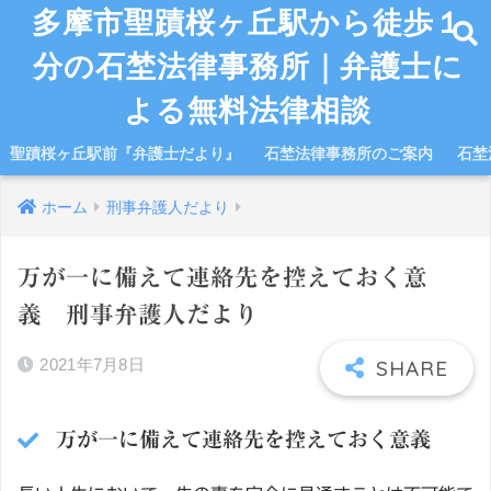
多摩市聖蹟桜ヶ丘駅から徒歩１
分の石埜法律事務所｜弁護士に
よる無料法律相談
聖蹟桜ヶ丘駅前『弁護士だより』
石埜法律事務所のご案内
石埜
ホーム
刑事弁護人だより
万が一に備えて連絡先を控えておく意
義 刑事弁護人だより
2021年7月8日
万が一に備えて連絡先を控えておく意義