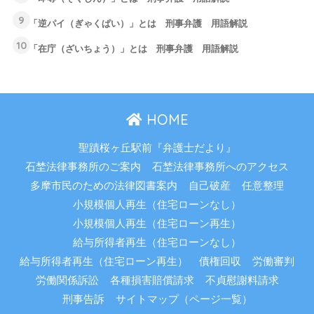
9
「逆パイ（ぎゃくぱい）」とは 刑事弁護 用語解説
10
「在庁（ざいちょう）」とは 刑事弁護 用語解説
HOME
聖蹟桜ヶ丘駅前『弁護士だより』
石埜法律事務所のご案内
石埜法律事務所へのアクセス
多摩市民のための法律図書案内
自己破産
任意整理
小規模個人再生（住宅ローンなし）
小規模個人再生（住宅ローン再生）
給与所得者再生（住宅ローンなし）
給与所得者再生（住宅ローン再生）
債権回収
労働審判
労働関係訴訟
各種損害賠償請求
不貞慰謝料請求
刑事告訴
サイトマップ（ページ一覧）